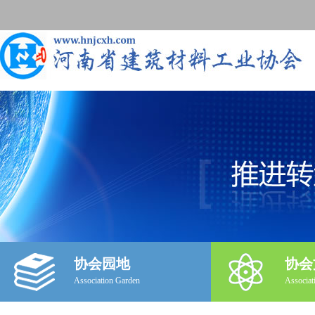
协会园地
协会
Association Garden
Associat