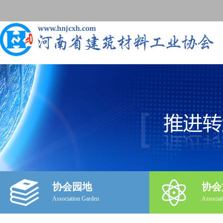
协会园地
协会
Association Garden
Associat