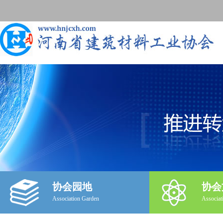
协会园地
协会
Association Garden
Associat