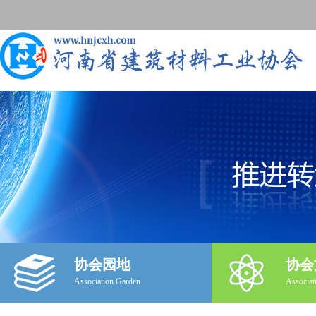
协会园地
协会
Association Garden
Associat