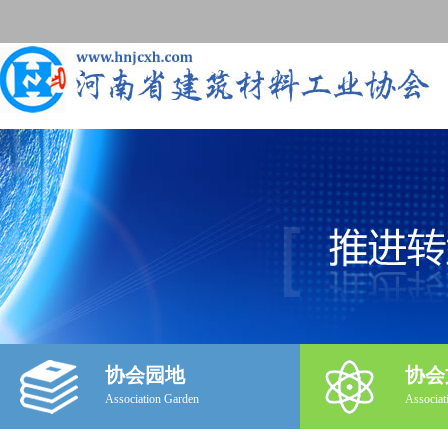
协会园地
协会
Association Garden
Associat