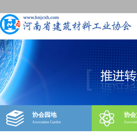
协会园地
协会
Association Garden
Associat