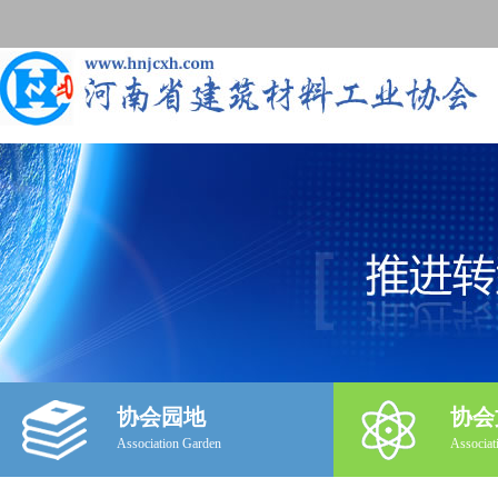
协会园地
协会
Association Garden
Associat