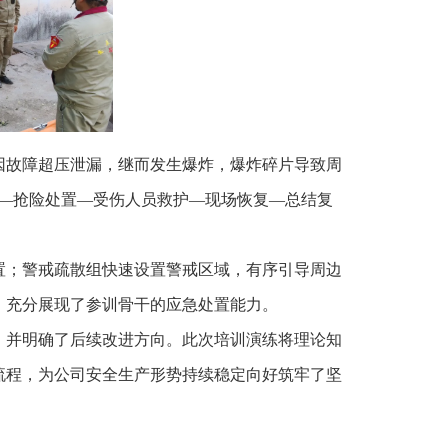
因故障超压泄漏，继而发生爆炸，爆炸碎片导致周
—抢险处置—受伤人员救护—现场恢复—总结复
置；警戒疏散组快速设置警戒区域，有序引导周边
，充分展现了参训骨干的应急处置能力。
，并明确了后续改进方向。此次培训演练将理论知
流程，为公司安全生产形势持续稳定向好筑牢了坚