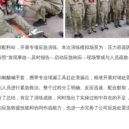
料配料站，开展专项应急演练。本次演练模拟场景为：压力容器
按照“发现事故—及时报告—启动应急响应—现场警戒与人员疏散
和耐酸碱手套，携带专业堵漏工具赶赴泄漏点，精准开展封堵处
伤人员进行紧急救治。整个过程分工明确、反应迅速、配合默契
行了总结，肯定了演练成效，同时指出了实操过程中存在的不足
的应急救援技能和协同作战能力，也进一步完善了公司应急处置