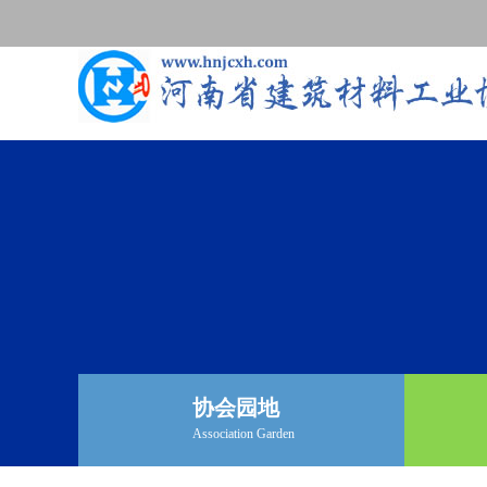
协会园地
Association Garden