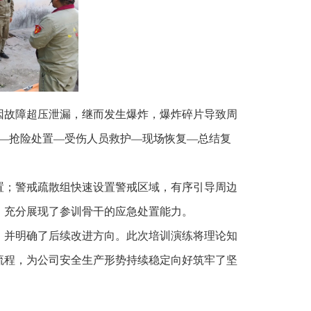
因故障超压泄漏，继而发生爆炸，爆炸碎片导致周
—抢险处置—受伤人员救护—现场恢复—总结复
置；警戒疏散组快速设置警戒区域，有序引导周边
，充分展现了参训骨干的应急处置能力。
，并明确了后续改进方向。此次培训演练将理论知
流程，为公司安全生产形势持续稳定向好筑牢了坚