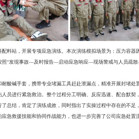
料配料站，开展专项应急演练。本次演练模拟场景为：压力容器
按照“发现事故—及时报告—启动应急响应—现场警戒与人员疏散
和耐酸碱手套，携带专业堵漏工具赶赴泄漏点，精准开展封堵处
伤人员进行紧急救治。整个过程分工明确、反应迅速、配合默契
行了总结，肯定了演练成效，同时指出了实操过程中存在的不足
的应急救援技能和协同作战能力，也进一步完善了公司应急处置