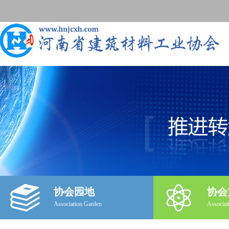
协会园地
协会
Association Garden
Associat