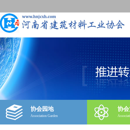
协会园地
协会
Association Garden
Associat