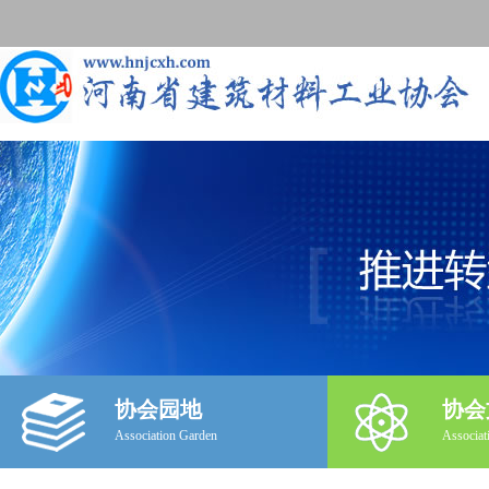
协会园地
协会
Association Garden
Associat