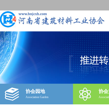
协会园地
协会
Association Garden
Associat