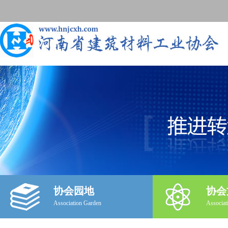
协会园地
协会
Association Garden
Associat