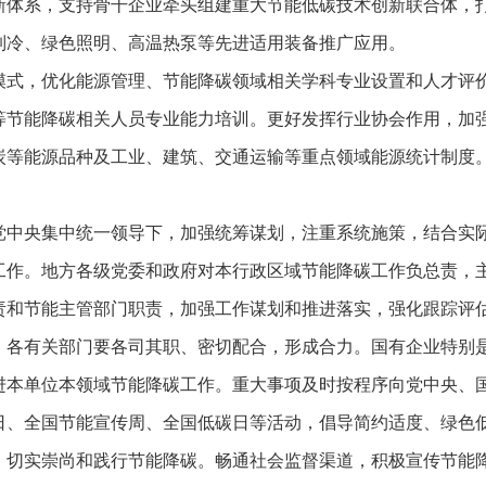
新体系，支持骨干企业牵头组建重大节能低碳技术创新联合体，
制冷、绿色照明、高温热泵等先进适用装备推广应用。
模式，优化能源管理、节能降碳领域相关学科专业设置和人才评
等节能降碳相关人员专业能力培训。更好发挥行业协会作用，加
炭等能源品种及工业、建筑、交通运输等重点领域能源统计制度
党中央集中统一领导下，加强统筹谋划，注重系统施策，结合实
工作。地方各级党委和政府对本行政区域节能降碳工作负总责，
责和节能主管部门职责，加强工作谋划和推进落实，强化跟踪评
。各有关部门要各司其职、密切配合，形成合力。国有企业特别
进本单位本领域节能降碳工作。重大事项及时按程序向党中央、
日、全国节能宣传周、全国低碳日等活动，倡导简约适度、绿色
，切实崇尚和践行节能降碳。畅通社会监督渠道，积极宣传节能