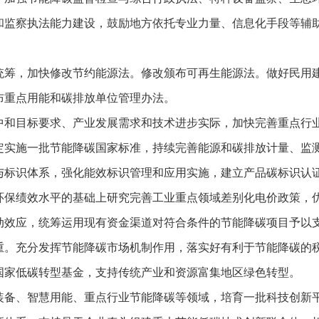
和监察执法能力建设，鼓励地方依托专业力量、信息化手段等辅
统筹，加快修改节约能源法。修改颁布可再生能源法。做好民用
布重点用能和碳排放单位管理办法。
中和目标要求、产业发展需求和技术进步实际，加快完善重点行
定实施一批节能降碳国家标准，持续完善能源和碳排放计量、监
与标识体系，强化能效标识管理和应用实施，建立产品碳标识认
环保绩效水平的基础上研究完善工业重点领域差别化电价政策，
动效应，统筹运用现有资金渠道对符合条件的节能降碳项目予以
重。充分发挥节能降碳市场机制作用，落实好有利于节能降碳的
国家低碳转型基金，支持传统产业和资源富集地区绿色转型。
装备、智慧用能、重点行业节能降碳等领域，培育一批科技创新