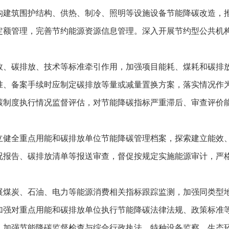
构建筑围护结构、供热、制冷、照明等设施设备节能降碳改造，
定额管理，完善节约能源资源信息管理。深入开展节约型公共机
效、碳排放、技术等标准牵引作用，加强项目能耗、煤耗和碳排
准、备案手续时应制定碳排放等量或减量置换方案，落实情况作
碳制度执行情况监督评估，对节能降碳指标严重滞后、审查评价
立健全重点用能和碳排放单位节能降碳管理档案，探索建立能效
况报告、碳排放清单等报送审查，督促按规定实施能源审计，严
展煤炭、石油、电力等能源消费相关指标跟踪监测，加强同类型
加强对重点用能和碳排放单位执行节能降碳法律法规、政策标准
。加强节能降碳监督检查与综合行政执法、特种设备监察、生态