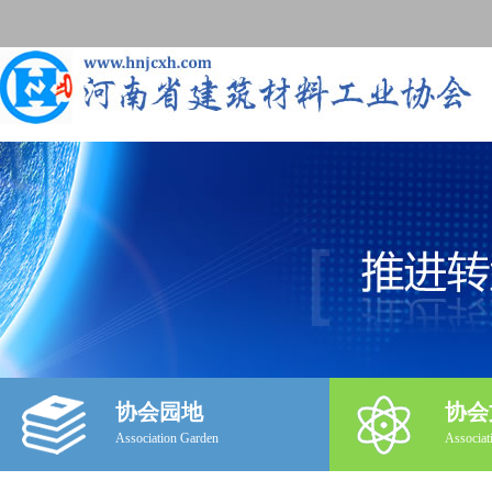
协会园地
协会
Association Garden
Associat