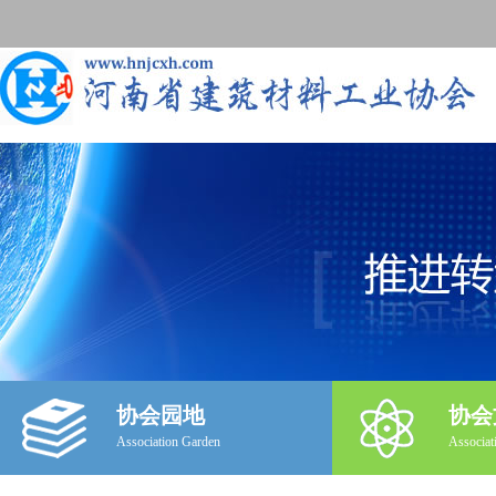
协会园地
协会
Association Garden
Associat