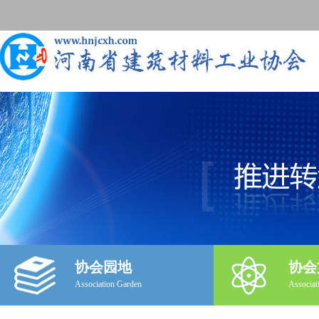
协会园地
协会
Association Garden
Associat