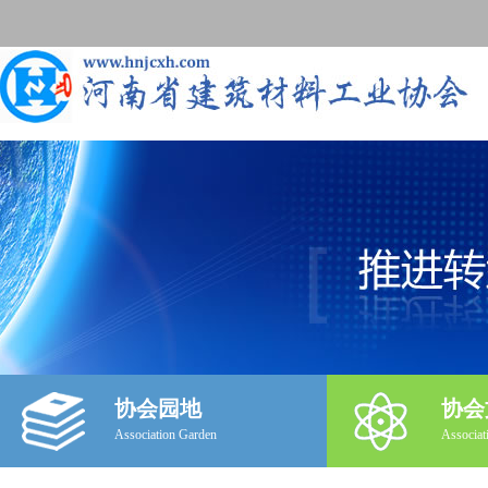
协会园地
协会
Association Garden
Associat