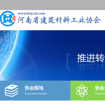
协会园地
协会
Association Garden
Associat