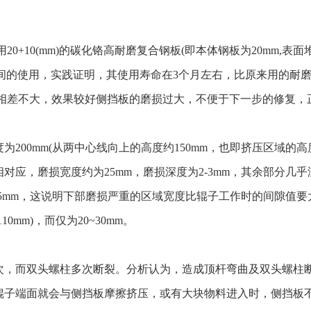
0+10(mm)的碳化铬高耐磨复合钢板(即本体钢板为20mm,表
多时间的使用，实践证明，其使用寿命在3个月左右，比原来用的
价相差不大，效果较好侧挡板的磨损过大，不便于下一步的修复，
00mm(从两中心线向上的高度约150mm，也即挤压区域的高度
对应，磨损宽度约为25mm，磨损深度为2-3mm，其余部分几
-35mm，这说明下部磨损严重的区域宽度比辊子工作时的间隙值
0mm)，而仅为20~30mm。
次，而双头螺柱多次断裂。分析认为，造成顶杆弯曲及双头螺柱
辊子端面就会与侧挡板摩擦挤压，或有大块物料进入时，侧挡板