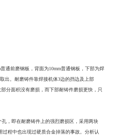
mm普通前磨钢板，背面为10mm普通钢板，下部为焊
及取出。耐磨铸件靠焊接机体3边的挡边及上部
，大部分面积没有磨损，而下部耐铸件磨损更快，只
个孔，即在耐磨铸件上的强烈磨损区，采用两块
使用过程中也出现过硬质合金掉落的事故。分析认