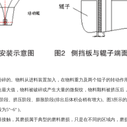
粉碎的。物料从进料装置加入，在物料重力及两个辊子的转动作
达最大值，物料被破碎或产生大量的微裂纹，物料颗料被挤压后
段、挤压阶段、膨胀阶段(排出后体积会稍有增大)。图3所示的A
°~6° )。
料接触，其磨损属于典型的磨料磨损，只是在不同的区域内，磨