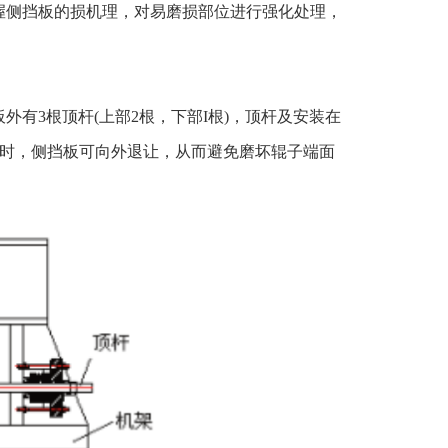
握侧挡板的损机理，对易磨损部位进行强化处理，
有3根顶杆(上部2根，下部I根)，顶杆及安装在
隙时，侧挡板可向外退让，从而避免磨坏辊子端面