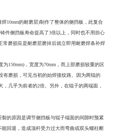
面堆焊10mm的耐磨层)制作了整体的侧挡板，此复合
耐磨铸件侧挡板寿命提高了3倍以上，同时也不用担心
正常磨损应是耐磨层磨掉后就立即用耐磨焊条补焊
为150mm)，宽度为70mm，而上部磨损较重的区
乎没有磨损，可见当初的始焊接纹路。因为两辊的
要大，几乎为前者的2倍。另外，在辊子的两端面，
断裂的原因是调节侧挡板与辊子端面的间隙时预紧
不能回退，造成顶杆受力过大而弯曲或双头螺柱断