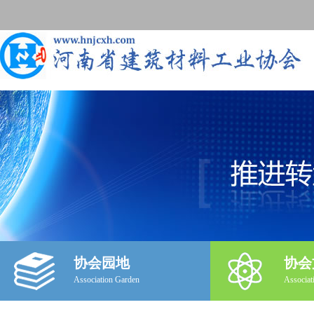
协会园地
协会
Association Garden
Associat