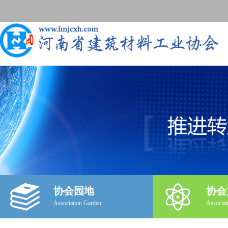
协会园地
协会
Association Garden
Associat