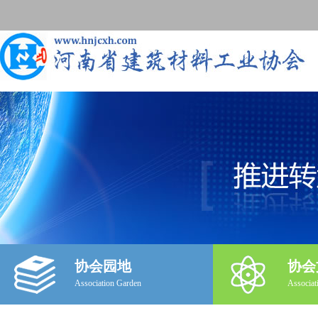
协会园地
协会
Association Garden
Associat