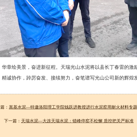
。华章绘美景，奋进新征程。天瑞光山水泥将以县长丁春雷的激
、精诚协作，踔厉奋发、接续努力，奋笔谱写光山公司新的辉煌
一篇：
嵩基水泥—特邀洛阳理工学院钱跃进教授进行水泥窑用耐火材料专
下一篇：
天瑞水泥—大连天瑞水泥：错峰停窑不松懈 质控把关严标准