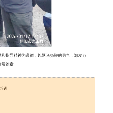
励和指导精神为遵循，以跃马扬鞭的勇气，激发万
发展篇章。
题培训