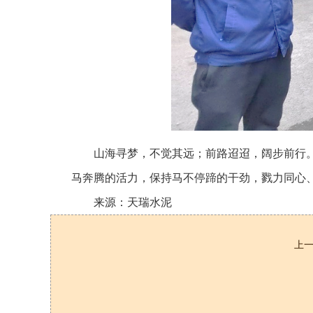
山海寻梦，不觉其远；前路迢迢，阔步前行
马奔腾的活力，保持马不停蹄的干劲，戮力同心
来源：天瑞水泥
上