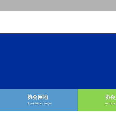
协会园地
协会
Association Garden
Associat