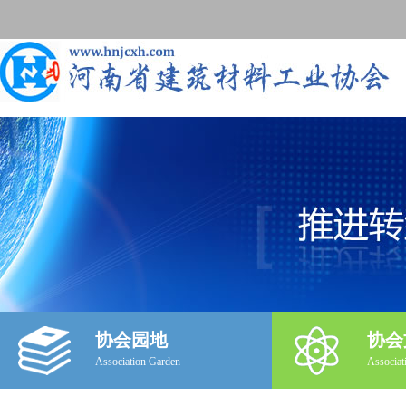
协会园地
协会
Association Garden
Associat