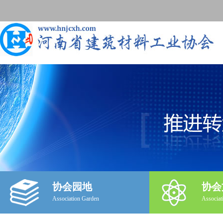
协会园地
协会
Association Garden
Associat