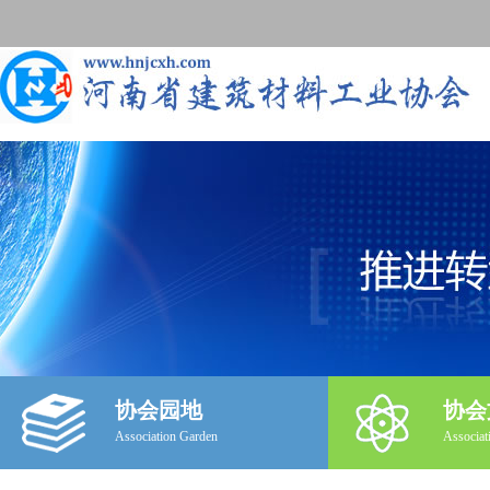
协会园地
协会
Association Garden
Associat