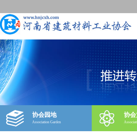
协会园地
协会
Association Garden
Associat