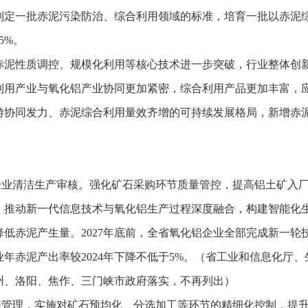
制定一批赤泥污染防治、综合利用领域的标准，培育一批以赤泥
5%。
。赤泥性质调控、规模化利用等核心技术进一步突破，行业整体创
利用产业与氧化铝产业协同更加紧密，综合利用产品更加丰富，
协同发力、赤泥综合利用量效齐增的可持续发展格局，新增赤泥
企业清洁生产审核。强化矿石采购环节质量管控，提高铝土矿入
。推动新一代信息技术与氧化铝生产过程深度融合，构建智能化
低赤泥产生量。2027年底前，全省氧化铝企业全部完成新一轮
业年赤泥产出率较2024年下降不低于5%。（省工业和信息化
州、洛阳、焦作、三门峡市政府落实，不再列出）
程管理，实施对矿石预均化、分选加工等环节的精细化控制，提