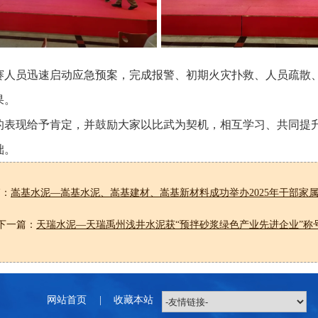
赛人员迅速启动应急预案，完成报警、初期火灾扑救、人员疏散
果。
的表现给予肯定，并鼓励大家以比武为契机，相互学习、共同提
础。
篇：
嵩基水泥—嵩基水泥、嵩基建材、嵩基新材料成功举办2025年干部家
下一篇：
天瑞水泥—天瑞禹州浅井水泥获“预拌砂浆绿色产业先进企业”称