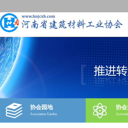
协会园地
协会
Association Garden
Associat