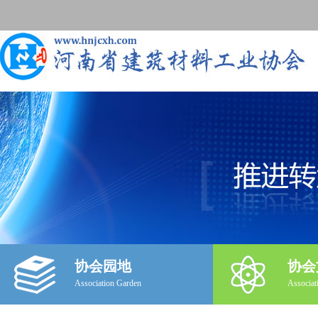
协会园地
协会
Association Garden
Associat