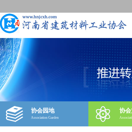
协会园地
协会
Association Garden
Associat