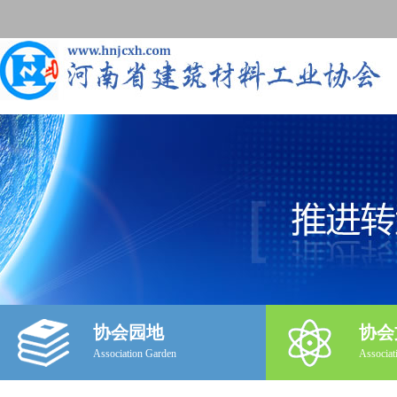
协会园地
协会
Association Garden
Associat