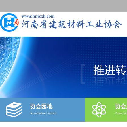
协会园地
协会
Association Garden
Associat