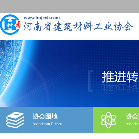
协会园地
协会
Association Garden
Associat