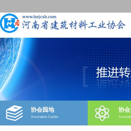
协会园地
协会
Association Garden
Associat