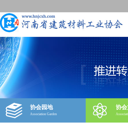
协会园地
协会
Association Garden
Associat