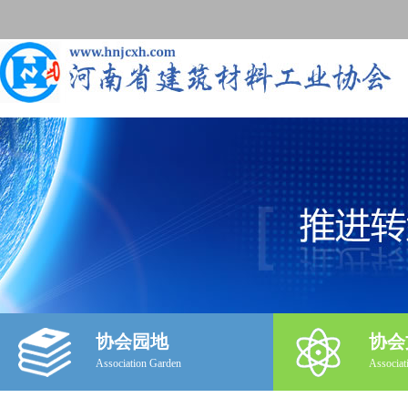
协会园地
协会
Association Garden
Associat