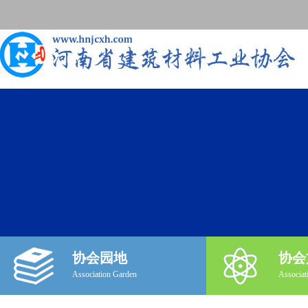
协会园地
协会
Association Garden
Associat