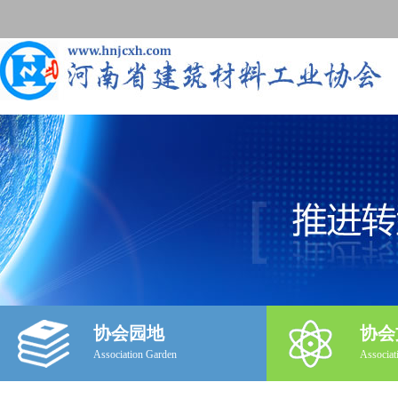
协会园地
协会
Association Garden
Associat