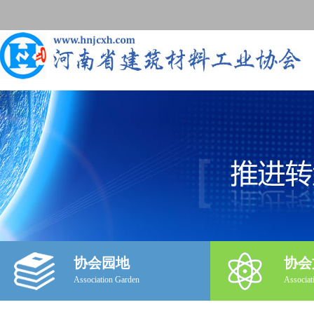
协会园地
协会
Association Garden
Associat