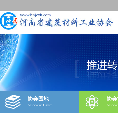
协会园地
协会
Association Garden
Associat