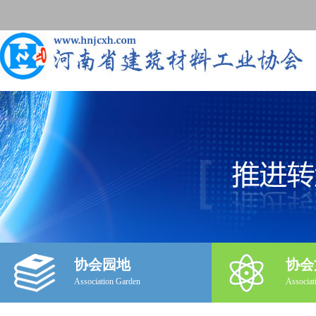
协会园地
协会
Association Garden
Associat