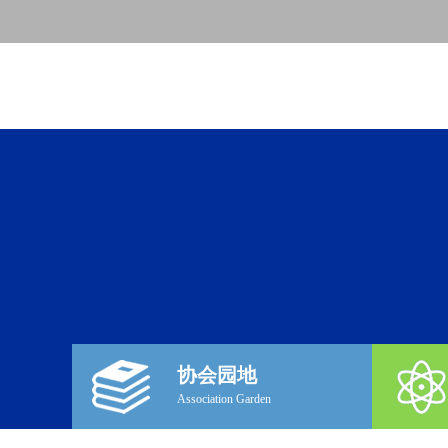
协会园地
Association Garden