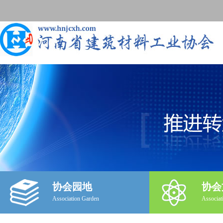
协会园地
协会
Association Garden
Associat