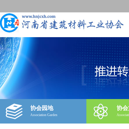
协会园地
协会
Association Garden
Associat