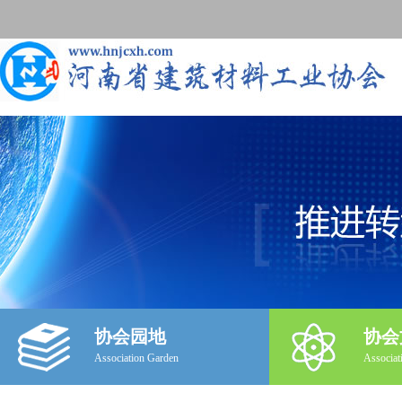
协会园地
协会
Association Garden
Associat